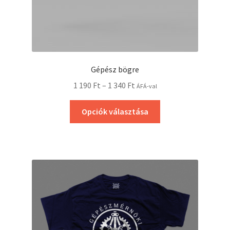
Gépész bögre
1 190
Ft
–
1 340
Ft
ÁFÁ-val
Opciók választása