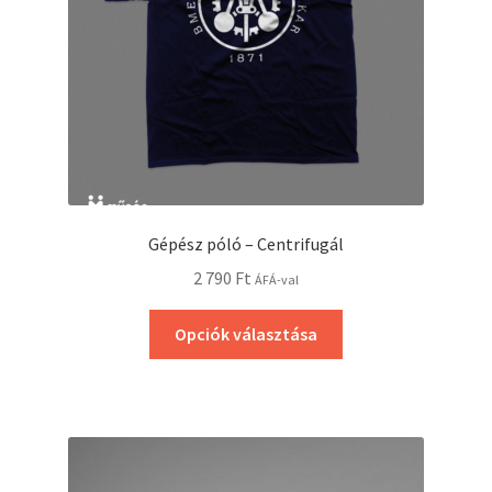
Gépész póló – Centrifugál
2 790
Ft
ÁFÁ-val
Opciók választása