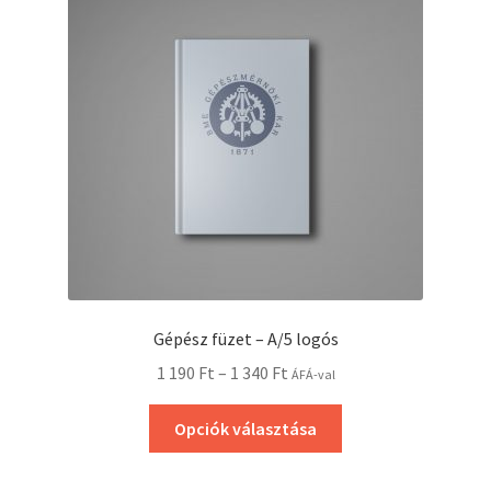
Gépész füzet – A/5 logós
1 190
Ft
–
1 340
Ft
ÁFÁ-val
Opciók választása