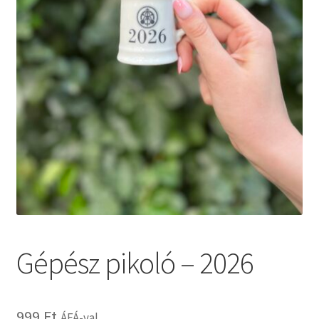
Gépész pikoló – 2026
999
Ft
ÁFÁ-val