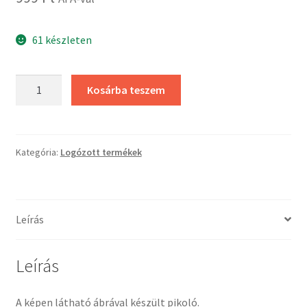
61 készleten
Gépész
Kosárba teszem
pikoló
-
2026
mennyiség
Kategória:
Logózott termékek
Leírás
Leírás
A képen látható ábrával készült pikoló.