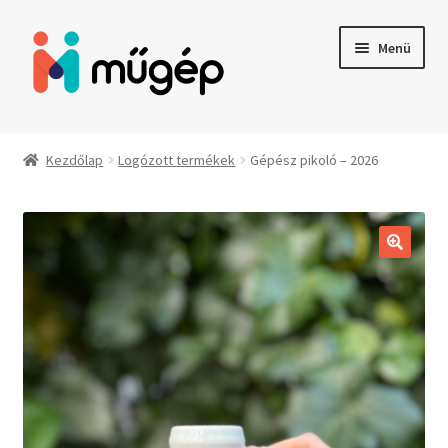
Ugrás
Kilépés
Menü
a
a
navigációhoz
tartalomba
Termékek
Kezdőlap
Logózott termékek
Gépész pikoló – 2026
Fizetési lehetőségek
Fiókom
Fizetés
Átvételi információk
Kapcsolat