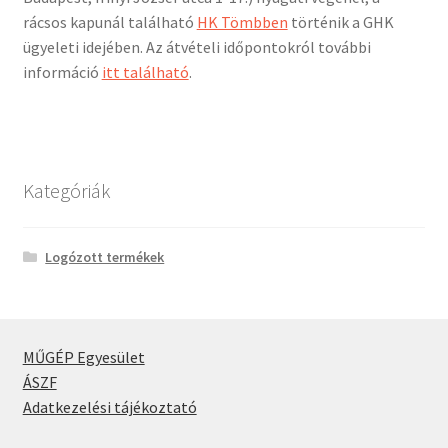
rácsos kapunál található
HK Tömbben
történik a GHK
ügyeleti idejében. Az átvételi időpontokról további
információ
itt található
.
Kategóriák
Logózott termékek
MŰGÉP Egyesület
ÁSZF
Adatkezelési tájékoztató