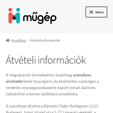
Ugrás
Kilépés
Menü
a
a
navigációhoz
tartalomba
Termékek
Kezdőlap
Átvételi információk
Fizetési lehetőségek
Átvételi információk
Fiókom
Fizetés
A megvásárolt termékekhez kizárólag
személyes
átvétellel
lehet hozzájutni. Az átvételhez szükséges a
Átvételi információk
rendelés visszaigazolásaként kapott email, különös
tekintettel a benne található vonalkódra.
Kapcsolat
A személyes átvétel a Kármán Tódor Kollégium (1111
Budapest, Irinyi József utca 1-17.) nyugati végénél, a